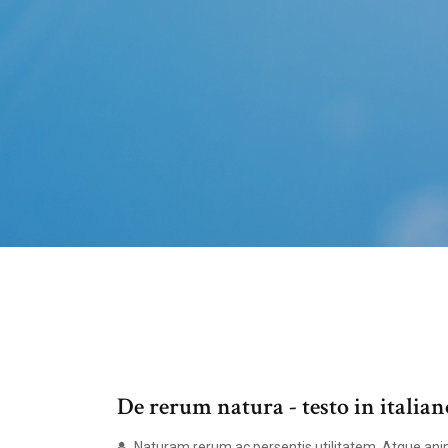
De rerum natura - testo in italia
Naturam rerum ac persentis utilitatem. Atque ani