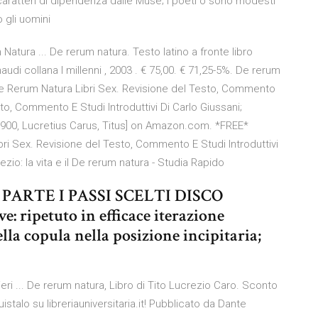
caratteri di dipendenza dalle Muse; i poeti o sono modesti
 gli uomini
Natura ... De rerum natura. Testo latino a fronte libro
audi collana I millenni , 2003 . € 75,00. € 71,25-5%. De rerum
 de Rerum Natura Libri Sex. Revisione del Testo, Commento
to, Commento E Studi Introduttivi Di Carlo Giussani;
-1900, Lucretius Carus, Titus] on Amazon.com. *FREE*
bri Sex. Revisione del Testo, Commento E Studi Introduttivi
ezio: la vita e il De rerum natura - Studia Rapido
PARTE I PASSI SCELTI DISCO
 ripetuto in efficace iterazione
della copula nella posizione incipitaria;
eri ... De rerum natura, Libro di Tito Lucrezio Caro. Sconto
talo su libreriauniversitaria.it! Pubblicato da Dante