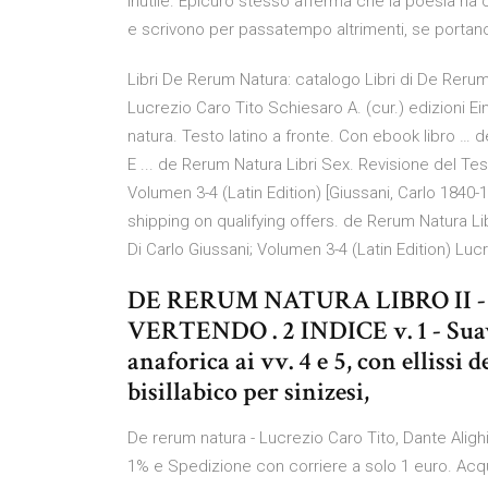
inutile. Epicuro stesso afferma che la poesia ha 
e scrivono per passatempo altrimenti, se portano
Libri De Rerum Natura: catalogo Libri di De Rerum 
Lucrezio Caro Tito Schiesaro A. (cur.) edizioni Ein
natura. Testo latino a fronte. Con ebook libro …
E ... de Rerum Natura Libri Sex. Revisione del Tes
Volumen 3-4 (Latin Edition) [Giussani, Carlo 1840
shipping on qualifying offers. de Rerum Natura Li
Di Carlo Giussani; Volumen 3-4 (Latin Edition) Lucr
DE RERUM NATURA LIBRO II - 
VERTENDO . 2 INDICE v. 1 - Suave:
anaforica ai vv. 4 e 5, con ellissi 
bisillabico per sinizesi,
De rerum natura - Lucrezio Caro Tito, Dante Alighi
1% e Spedizione con corriere a solo 1 euro. Acquis