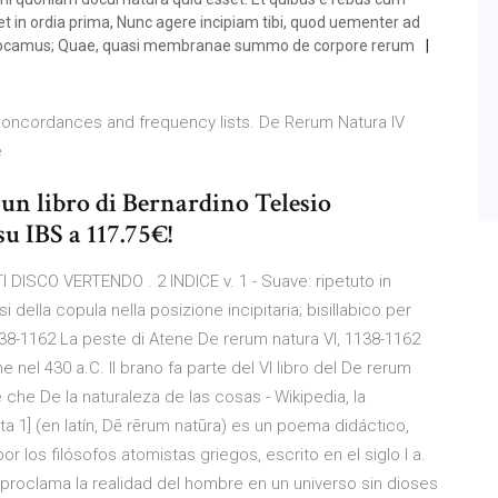
t in ordia prima, Nunc agere incipiam tibi, quod uementer ad
ra uocamus; Quae, quasi membranae summo de corpore rerum
, concordances and frequency lists. De Rerum Natura IV
e
 un libro di Bernardino Telesio
u IBS a 117.75€!
 DISCO VERTENDO . 2 INDICE v. 1 - Suave: ripetuto in
si della copula nella posizione incipitaria; bisillabico per
138-1162 La peste di Atene De rerum natura VI, 1138-1162
 nel 430 a.C. Il brano fa parte del VI libro del De rerum
 e che De la naturaleza de las cosas - Wikipedia, la
ta 1] (en latín, Dē rērum natūra) es un poema didáctico,
 los filósofos atomistas griegos, escrito en el siglo I a.
s, proclama la realidad del hombre en un universo sin dioses