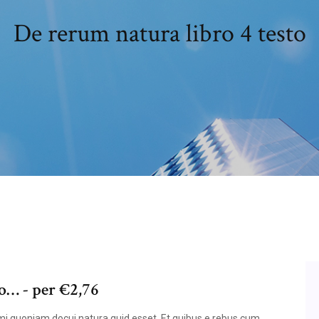
De rerum natura libro 4 testo
no… - per €2,76
mi quoniam docui natura quid esset. Et quibus e rebus cum