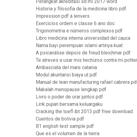
Perangkat akreditasi sd mi 2017 word
Historia y filosofia de la medicina libro pdf
Impression pdf à lenvers
Exercicios ordem e classe 6 ano doc
Trigonometria e números complexos pdf
Libro medicina interna universidad del cauca
Nama bayi perempuan islami artinya kuat
A psicanálise depois de freud bleichmar pdf
Te atreves a usar mis hechizos contra mi potter 
Ambasciata del mare catania
Modul akuntansi biaya ut pdf
Manual de lean manufacturing rafael cabrera pd
Makalah menopause lengkap pdf
Livro o poder de orar juntos pdf
Lirik pujian bersama keluargaku
Cracking the toefl ibt 2013 pdf free download
Cuentos de bolivia pdf
B1 english test sample pdf
Que es el volumen de la tierra