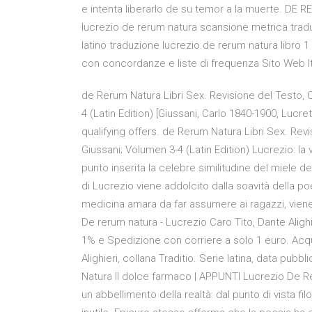
e intenta liberarlo de su temor a la muerte. DE 
lucrezio de rerum natura scansione metrica trad
latino traduzione lucrezio de rerum natura libro 1
con concordanze e liste di frequenza Sito Web It
de Rerum Natura Libri Sex. Revisione del Testo, 
4 (Latin Edition) [Giussani, Carlo 1840-1900, Luc
qualifying offers. de Rerum Natura Libri Sex. Rev
Giussani; Volumen 3-4 (Latin Edition) Lucrezio: la
punto inserita la celebre similitudine del miele d
di Lucrezio viene addolcito dalla soavità della po
medicina amara da far assumere ai ragazzi, viene
De rerum natura - Lucrezio Caro Tito, Dante Alighi
1% e Spedizione con corriere a solo 1 euro. Acquis
Alighieri, collana Traditio. Serie latina, data pu
Natura Il dolce farmaco | APPUNTI Lucrezio De R
un abbellimento della realtà: dal punto di vista 