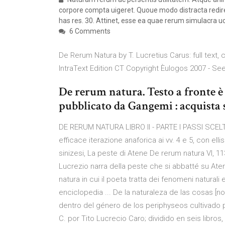
corpore compta uigeret. Quoue modo distracta redire
has res. 30. Attinet, esse ea quae rerum simulac
6 Comments
De Rerum Natura by T. Lucretius Carus: full text
IntraText Edition CT Copyright Èulogos 2007 - Se
De rerum natura. Testo a fronte è
pubblicato da Gangemi : acquista s
DE RERUM NATURA LIBRO II - PARTE I PASSI SCELTI
efficace iterazione anaforica ai vv. 4 e 5, con ellis
sinizesi, La peste di Atene De rerum natura VI, 1
Lucrezio narra della peste che si abbatté su Atene
natura in cui il poeta tratta dei fenomeni naturali
enciclopedia ... De la naturaleza de las cosas [no
dentro del género de los periphyseos cultivado por
C. por Tito Lucrecio Caro; dividido en seis libro