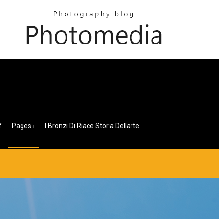
f
Pages
I Bronzi Di Riace Storia Dellarte