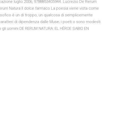
bblicazione luglio 2006, 9788853405944. Lucrezio De Rerum
erum Natura Il dolce farmaco La poesia viene vista come
filosofico è un di troppo, un qualcosa di semplicemente
caratteri di dipendenza dalle Muse; i poeti o sono modesti
no gli uomini DE RERUM NATURA: EL HÉROE SABIO EN