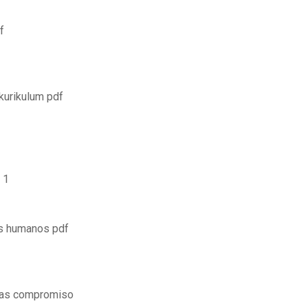
f
urikulum pdf
 1
os humanos pdf
ivas compromiso