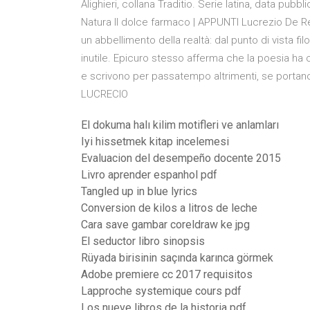
Alighieri, collana Traditio. Serie latina, data pu
Natura Il dolce farmaco | APPUNTI Lucrezio De R
un abbellimento della realtà: dal punto di vista 
inutile. Epicuro stesso afferma che la poesia ha 
e scrivono per passatempo altrimenti, se porta
LUCRECIO
El dokuma halı kilim motifleri ve anlamları
Iyi hissetmek kitap incelemesi
Evaluacion del desempeño docente 2015
Livro aprender espanhol pdf
Tangled up in blue lyrics
Conversion de kilos a litros de leche
Cara save gambar coreldraw ke jpg
El seductor libro sinopsis
Rüyada birisinin saçında karınca görmek
Adobe premiere cc 2017 requisitos
Lapproche systemique cours pdf
Los nueve libros de la historia pdf