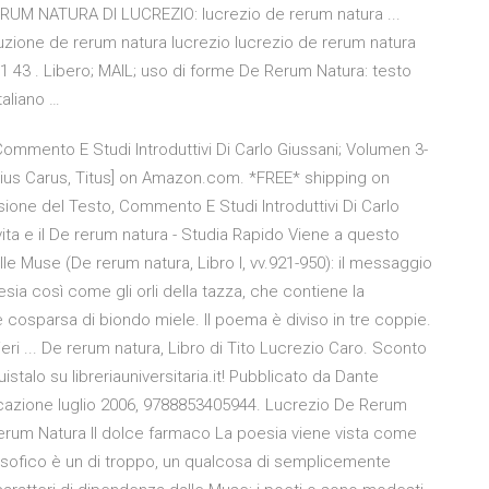
RERUM NATURA DI LUCREZIO: lucrezio de rerum natura ...
uzione de rerum natura lucrezio lucrezio de rerum natura
 1 43 . Libero; MAIL; uso di forme De Rerum Natura: testo
aliano …
Commento E Studi Introduttivi Di Carlo Giussani; Volumen 3-
retius Carus, Titus] on Amazon.com. *FREE* shipping on
isione del Testo, Commento E Studi Introduttivi Di Carlo
 vita e il De rerum natura - Studia Rapido Viene a questo
elle Muse (De rerum natura, Libro I, vv.921-950): il messaggio
esia così come gli orli della tazza, che contiene la
 cosparsa di biondo miele. Il poema è diviso in tre coppie.
eri ... De rerum natura, Libro di Tito Lucrezio Caro. Sconto
talo su libreriauniversitaria.it! Pubblicato da Dante
bblicazione luglio 2006, 9788853405944. Lucrezio De Rerum
erum Natura Il dolce farmaco La poesia viene vista come
filosofico è un di troppo, un qualcosa di semplicemente